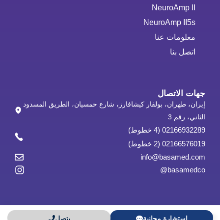
NeuroAmp II
NeuroAmp II5s
معلومات عنا
اتصل بنا
جهات الاتصال
إيران، طهران، بولفار كيشافارز، شارع حمسيان، الطريق المسدود
الثاني، رقم 3
02166932289 (4 خطوط)
02166576019 (2 خطوط)
info@basamed.com
basamedco@
استشارة مجانية
يتصل