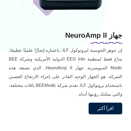
جهاز NeuroAmp II
إن جوهر الحوسبة لبروتوكول ILF، باعتباره إنجازًا علميًا عظيمًا،
متاح فقط لمنظمة EEG Info الدولية الأمريكية وشركة BEE
Medic السويسرية. جهاز NeuroAmp II، الذي تصنعه هذه
الشركة، هو الجهاز الوحيد القادر على إجراء الارتجاع العصبي
باستخدام بروتوكول ILF. تقدم شركة BEEMedic باقات مختلفة،
والتي يمكنك رؤيتها أدناه.
اقرأ أكثر