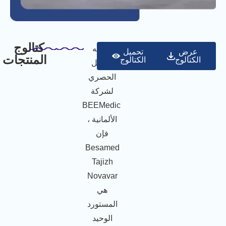
كتالوج
بصفته
عرض
تحميل
المنتجات
الكتالوج
الكتالوج
الممثل
الحصري
لشركة
BEEMedic
الألمانية ،
فإن
Besamed
Tajizh
Novavar
هي
المستورد
الوحيد