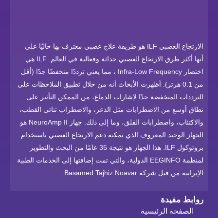
الارتجاع العصبي ILF هو طريقة علاج عصبي معترف بها حاليًا على
أنها أكثر طرق الارتجاع العصبي حداثة وفعالية في العالم. ILF هي
اختصار Infra-Low Frequency ، مما يعني ترددًا منخفضًا جدًا (أقل
من 0.1 هرتز). أظهرت الأبحاث أنه من خلال تطبيق الملاحظات على
الترددات المنخفضة جدًا لإشارات الدماغ، من الممكن التأثير على
نطاق أوسع من الاضطرابات مثل الذعر، والاضطراب ثنائي القطب،
والاكتئاب، واضطرابات القلق، وما إلى ذلك. جهاز NeuroAmp II هو
الجهاز الوحيد المعروف الذي يمكنه دعم الارتجاع العصبي باستخدام
بروتوكول ILF. هذا الجهاز هو نتيجة 35 عامًا من البحث والتطوير
لمنظمة EEGINFO الدولية، والتي تمت إضافتها إلى الخدمات الطبية
الإيرانية من قبل شركة Basamed Tajhiz Noavar.
روابط مفيدة
الصفحة الرئيسية